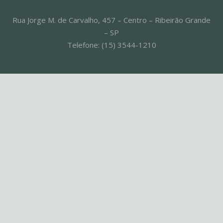
Rua Jorge M. de Carvalho, 457 – Centro – Ribeirão Grande
– SP
Telefone: (15) 3544-1210