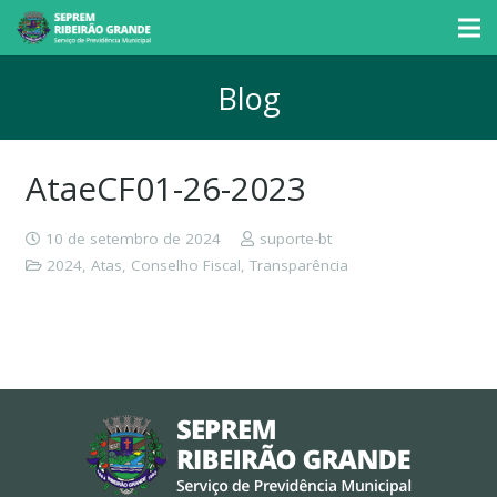
Blog
AtaeCF01-26-2023
10 de setembro de 2024
suporte-bt
2024
,
Atas
,
Conselho Fiscal
,
Transparência