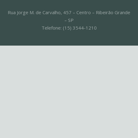
Rua Jorge M. de Carvalho, 457 – Centro – Ribeirão Grande
– SP
Telefone: (15) 3544-1210