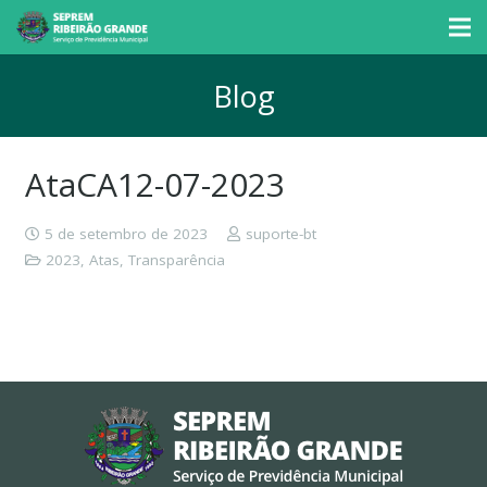
Blog
AtaCA12-07-2023
5 de setembro de 2023
suporte-bt
2023
,
Atas
,
Transparência