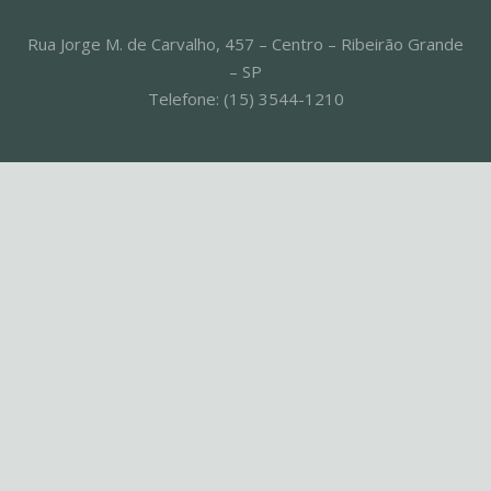
Rua Jorge M. de Carvalho, 457 – Centro – Ribeirão Grande
– SP
Telefone: (15) 3544-1210