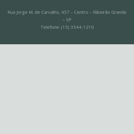
Rua Jorge M. de Carvalho, 457 – Centro – Ribeirão Grande
– SP
Telefone: (15) 3544-1210