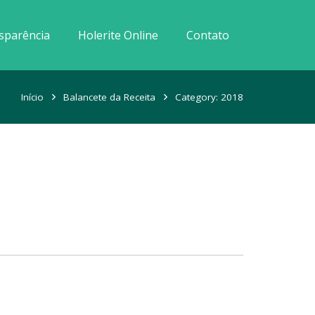
sparência
Holerite Online
Contato
Início
Balancete da Receita
Category: 2018