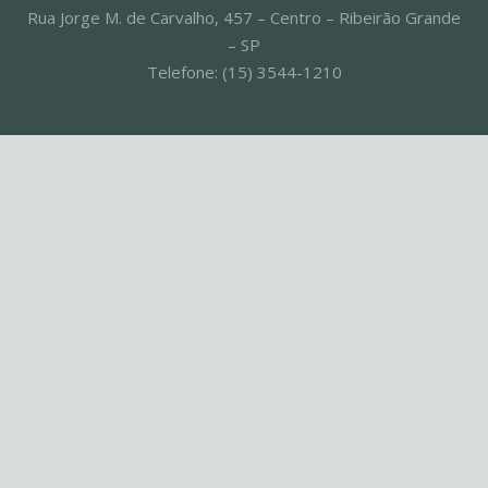
Rua Jorge M. de Carvalho, 457 – Centro – Ribeirão Grande
– SP
Telefone: (15) 3544-1210