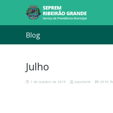
Blog
Julho
1 de outubro de 2019
suporte-bt
2019
,
R