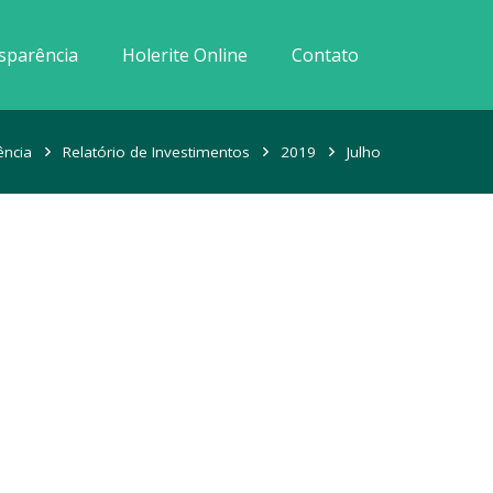
sparência
Holerite Online
Contato
ência
Relatório de Investimentos
2019
Julho