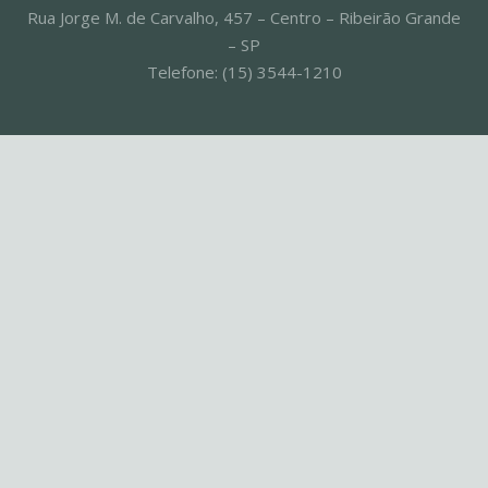
Rua Jorge M. de Carvalho, 457 – Centro – Ribeirão Grande
– SP
Telefone: (15) 3544-1210