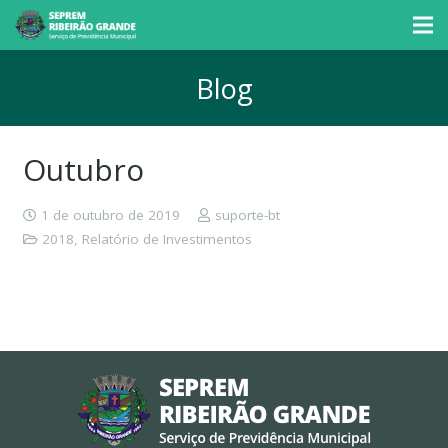
Blog
Outubro
1 de outubro de 2019
suporte-bt
2018
,
Relatório de Investimentos