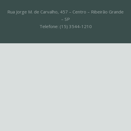
Rua Jorge M. de Carvalho, 457 – Centro – Ribeirão Grande
– SP
Telefone: (15) 3544-1210