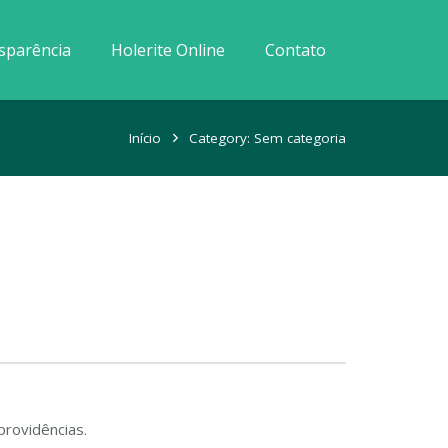
sparência
Holerite Online
Contato
Início
Category: Sem categoria
providências.