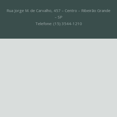
Rua Jorge M. de Carvalho, 457 – Centro – Ribeirão Grande
– SP
Telefone: (15) 3544-1210